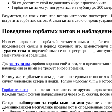
50 см достигает слой подкожного жира взрослого кита.
Горбатые киты могут погружаться на глубину до 200 мет
Разумеется, на таких гигантов всегда интересно посмотреть.
встретить горбатых китов. А сами киты в свою очередь устраи
Поведение горбатых китов и наблюдени
Из всех видов китов горбатый считается самым акробатичн
проделывают самцы в период брачных игр, демонстрируя с
турагентства
в определённые сезоны регулярно организуют
замечательным зрелищем.
Для
экотуризма
горбачи
хороши ещё и тем, что предпочитают 
наблюдения за ними не требует много времени.
К тому же,
горбатые киты
достаточно терпимо относятся к б
снуют маленькие катера и лодки. Только
молодые киты
насторо
Горбатые киты
очень легко отличаются от других видов кит
Каждый такой фонтан выбрасывается через 5-15 секунд, после
Сегодня
наблюдения за горбатыми китами
уже не являю
Доминиканской Республике
предлагают в определённые сез
А в
брачный сезон
путешественники
ещё и имеют возможнос