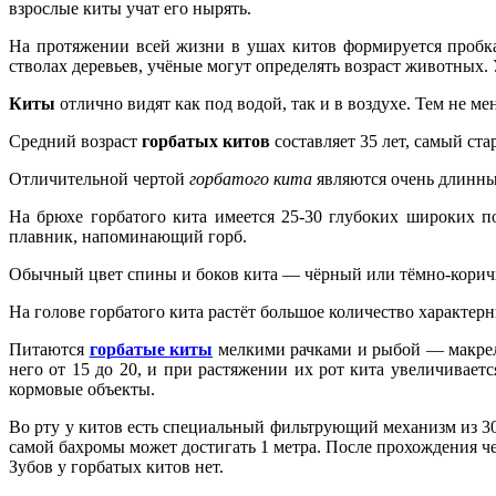
взрослые киты учат его нырять.
На протяжении всей жизни в ушах китов формируется пробка
стволах деревьев, учёные могут определять возраст животных.
Киты
отлично видят как под водой, так и в воздухе. Тем не м
Средний возраст
горбатых китов
составляет 35 лет, самый ста
Отличительной чертой
горбатого кита
являются очень длинны
На брюхе горбатого кита имеется 25-30 глубоких широких п
плавник, напоминающий горб.
Обычный цвет спины и боков кита — чёрный или тёмно-коричн
На голове горбатого кита растёт большое количество характер
Питаются
горбатые киты
мелкими рачками и рыбой — макрелью
него от 15 до 20, и при растяжении их рот кита увеличивает
кормовые объекты.
Во рту у китов есть специальный фильтрующий механизм из 3
самой бахромы может достигать 1 метра. После прохождения че
Зубов у горбатых китов нет.