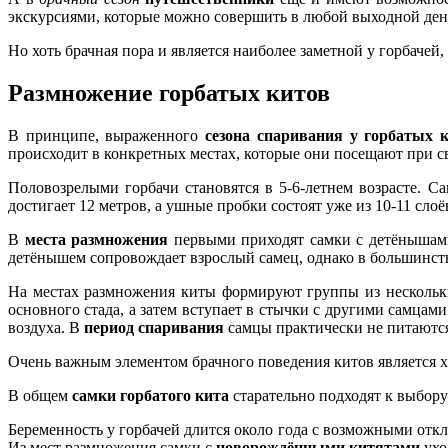
экскурсиями, которые можно совершить в любой выходной день
Но хоть брачная пора и является наиболее заметной у горбаче
Размножение горбатых китов
В принципе, выраженного
сезона спаривания у горбатых 
происходит в конкретных местах, которые они посещают при с
Половозрелыми горбачи становятся в 5-6-летнем возрасте. 
достигает 12 метров, а ушные пробки состоят уже из 10-11 слоё
В
места размножения
первыми приходят самки с детёнышами
детёнышем сопровождает взрослый самец, однако в большинстве
На местах размножения киты формируют группы из нескольких
основного стада, а затем вступает в стычки с другими самца
воздуха. В
период спаривания
самцы практически не питаются 
Очень важным элементом брачного поведения китов является 
В общем
самки горбатого кита
старательно подходят к выбору
Беременность у горбачей длится около года с возможными откл
Из мест размножения самки с
новорождёнными китятами
ухо