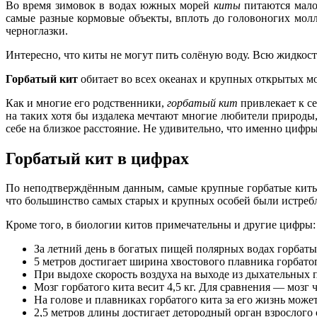
Во время зимовок в водах южных морей
киты
питаются мало
самые разные кормовые объекты, вплоть до головоногих молл
черноглазки.
Интересно, что киты не могут пить солёную воду. Всю жидкос
Горбатый кит
обитает во всех океанах и крупных открытых мо
Как и многие его родственники,
горбатый кит
привлекает к с
на таких хотя бы издалека мечтают многие любители природы,
себе на близкое расстояние. Не удивительно, что именно циф
Горбатый кит в цифрах
По неподтверждённым данным, самые крупные горбатые киты 
что большинство самых старых и крупных особей были истреб
Кроме того, в биологии китов примечательны и другие цифры:
За летний день в богатых пищей полярных водах горбаты
5 метров достигает ширина хвостового плавника горбатог
При выдохе скорость воздуха на выходе из дыхательных пу
Мозг горбатого кита весит 4,5 кг. Для сравнения — мозг ч
На голове и плавниках горбатого кита за его жизнь може
2,5 метров длины достигает детородный орган взрослого 