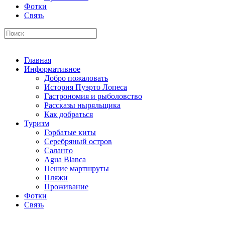
Фотки
Связь
Главная
Информативное
Добро пожаловать
История Пуэрто Лопеса
Гастрономия и рыболовство
Рассказы ныряльщика
Как добраться
Туризм
Горбатые киты
Серебряный остров
Саланго
Agua Blanca
Пешие мартшруты
Пляжи
Проживание
Фотки
Связь