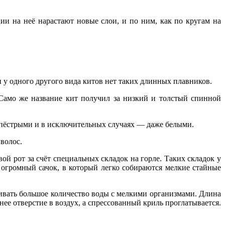
и на неё нарастают новые слои, и по ним, как по кругам на
у одного другого вида китов нет таких длинных плавников.
 Само же название кит получил за низкий и толстый спинной
 пёстрыми и в исключительных случаях — даже белыми.
волос.
й рот за счёт специальных складок на горле. Таких складок у
т огромный сачок, в который легко собираются мелкие стайные
ивать большое количество воды с мелкими организмами. Длина
ее отверстие в воздух, а спрессованный криль проглатывается.