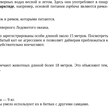
верных водах весной и летом. Здесь они употребляют в пищу
арктиде
, например, основой питания
горбача
являются рачки-
ок и рачков, которыми питаются.
еверного Ледовитого океана.
 зарегистрированы особи длиной около 15 метров. Посмотреть
атый кит не агрессивен и позволяет дайверам приближаться к
действительно впечатляют.
ечают животных длиной более 18 метров. Это объясняют тем,
.
а — 9 кг.
цы умело используют их в битвах с другими самцами.