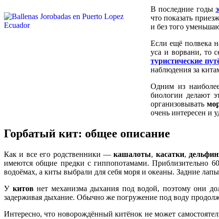
В последние годы
что показать прие
и без того уменьша
Если ещё полвека н
уса и ворвани, то 
туристические пут
наблюдения за китам
Одним из наиболее
биологии делают э
организовывать
мо
очень интересен и 
Горбатый кит: общее описание
Как и все его родственники —
кашалоты
,
касатки
,
дельфи
имеются общие предки с гиппопотамами. Приблизительно 60
водоёмах, а киты выбрали для себя моря и океаны. Задние лап
У
китов
нет механизма дыхания под водой, поэтому они до
задерживая дыхание. Обычно же погружение под воду продолжа
Интересно, что новорождённый китёнок не может самостоятель