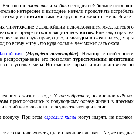
и. Вчерашние
охотники
и
рыбаки
сегодня всё больше осознают,
ительно интереснее и выгоднее, нежели продолжать истреблять
в ситуации с
китами
, самыми крупными животными на Земле.
их уничтожение с дальнейшим использованием мяса, китового
ваться и превратиться в защитников
китов
. Ещё бы, спрос на
 спрос на китовую продукцию, а
экотуры
в океан на судах для
д по всему миру. Это куда больше, чем может дать охота.
батый кит
(
Megaptera novaeangliae
)
. Некоторые особенности
е распространение его позволяет
туристическим агентствам
азных уголках мира. Но главное: горбатый кит действительно
шедшим к жизни в воде. У
китообразных
, по мнению учёных,
тамы приспособились к полуводному образу жизни в пресных
 движений которого киты и осуществляют движение.
к воздуху. При этом
взрослые киты
могут нырять на полчаса,
т его на поверхность, где он начинает дышать. А уже позднее