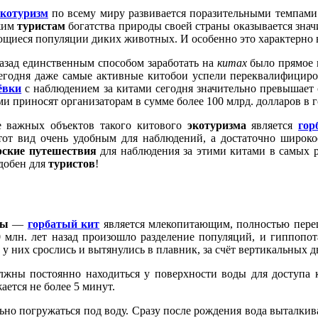
экотуризм
по всему миру развивается поразительными темпам
зжим
туристам
богатства природы своей страны оказывается знач
ющиеся популяции диких животных. И особенно это характерно 
азад единственным способом заработать на
китах
было прямое 
сегодня даже самые активные китобои успели переквалифициро
ёвки
с наблюдением за китами сегодня значительно превышает
и приносят организаторам в сумме более 100 млрд. долларов в го
 важных объектов такого китового
экотуризма
является
гор
тот вид очень удобным для наблюдений, а достаточно широко
рские путешествия
для наблюдения за этими китами в самых р
удобен для
туристов
!
ны
—
горбатый кит
является млекопитающим, полностью пере
 млн. лет назад произошло разделение популяций, и гиппопо
ы у них срослись и вытянулись в плавник, за счёт вертикальных
лжны постоянно находиться у поверхности воды для доступа 
ется не более 5 минут.
но погружаться под воду. Сразу после рождения вода выталкивае