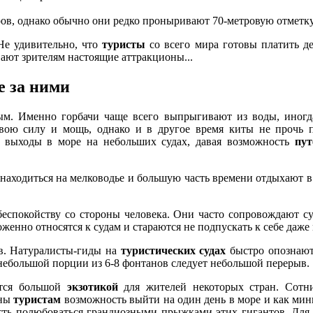
ров, однако обычно они редко проныривают 70-метровую отметку
 Не удивительно, что
туристы
со всего мира готовы платить д
вают зрителям настоящие аттракционы...
е за ними
ым. Именно горбачи чаще всего выпрыгивают из воды, иногд
вою силу и мощь, однако и в другое время киты не прочь п
 выходы в море на небольших судах, давая возможность
пут
находиться на мелководье и большую часть времени отдыхают в 
еспокойству со стороны человека. Они часто сопровождают суд
женно относятся к судам и стараются не подпускать к себе даже
ов. Натуралисты-гиды на
туристических судах
быстро опознают
 небольшой порции из 6-8 фонтанов следует небольшой перерыв.
тся большой
экзотикой
для жителей некоторых стран. Сотн
оны
туристам
возможность выйти на один день в море и как ми
ть полюбоваться грандиозными прыжками этих гигантов. Для