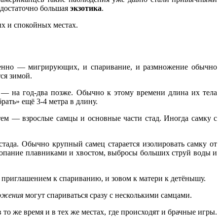
 достаточно большая
экзотика
.
ых и спокойных местах.
бенно — мигрирующих, и спаривание, и размножение обычно
ся зимой.
— на год-два позже. Обычно к этому времени длина их тела
рать» ещё 3-4 метра в длину.
атем — взрослые самцы и основные части стад. Иногда самку с
стада. Обычно крупный самец старается изолировать самку от
хлопание плавниками и хвостом, выбросы больших струй воды и
приглашением к спариванию, и зовом к матери к детёнышу.
ножения
могут спариваться сразу с несколькими самцами.
о же время и в тех же местах, где происходят и брачные игры.