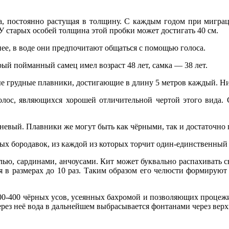
, постоянно растущая в толщину. С каждым годом при миграци
 У старых особей толщина этой пробки может достигать 40 см.
енее, в воде они предпочитают общаться с помощью голоса.
рый пойманный самец имел возраст 48 лет, самка — 38 лет.
е грудные плавники, достигающие в длину 5 метров каждый. Ни 
олос, являющихся хорошей отличительной чертой этого вида.
евый. Плавники же могут быть как чёрными, так и достаточно
ных бородавок, из каждой из которых торчит один-единственный 
, сардинами, анчоусами. Кит может буквально распахивать сво
ся в размерах до 10 раз. Таким образом его челюсти формирую
00-400 чёрных усов, усеянных бахромой и позволяющих процеж
рез неё вода в дальнейшем выбрасывается фонтанами через верхн