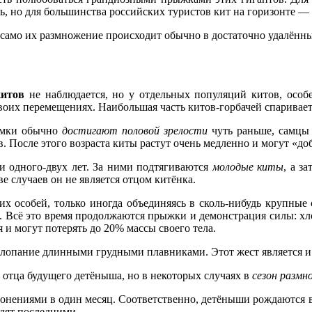
, но для большинства российских туристов кит на горизонте —
й, само их размножение происходит обычно в достаточно удалённ
китов
не наблюдается, но у отдельных популяций китов, осо
воих перемещениях. Наибольшая часть китов-горбачей спаривает
Самки обычно
достигают половой зрелости
чуть раньше, самцы 
в. После этого возраста киты растут очень медленно и могут «доб
 одного-двух лет. За ними подтягиваются
молодые киты
, а з
 случаев он не является отцом китёнка.
 особей, только иногда объединяясь в сколь-нибудь крупные 
ми. Всё это время продолжаются прыжки и демонстрация силы: 
и могут потерять до 20% массы своего тела.
хлопание длинными грудными плавниками. Этот жест является и 
 отца будущего детёныша, но в некоторых случаях в
сезон разм
онениями в один месяц. Соответственно, детёныши рождаются в т
дят последними.