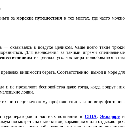
.
еньги за
морские путешествия
в тех местах, где часто можно
а — оказываясь в воздухе целиком. Чаще всего такие трюки
орезвиться. Для наблюдения за такими играми специальные
ешественникам
из разных уголков мира полюбоваться этим
пределах видимости берега. Соответственно, выход в море для
а и не проявляют беспокойства даже тогда, когда вокруг них
 маленькие лодки.
 их по специфическому профилю спины и по виду фонтанов.
и туроператоров и частных компаний в
США
,
Эквадоре
и
нимум посмотреть на стаю китов, кормящихся или отдыхающих.
 американцев такие наблюдения уже давно стали привычными