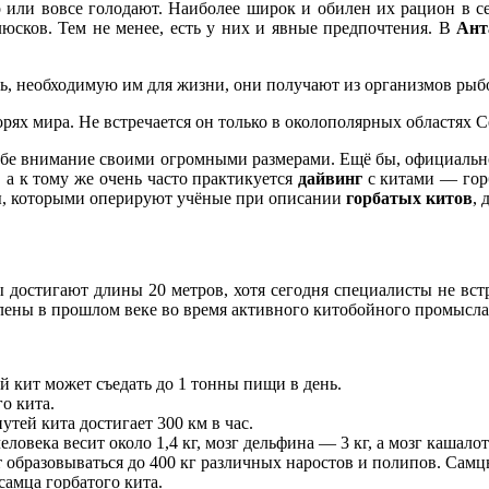
 или вовсе голодают. Наиболее широк и обилен их рацион в се
юсков. Тем не менее, есть у них и явные предпочтения. В
Ант
ть, необходимую им для жизни, они получают из организмов рыб
рях мира. Не встречается он только в околополярных областях С
ебе внимание своими огромными размерами. Ещё бы, официально
 а к тому же очень часто практикуется
дайвинг
с китами — горб
ры, которыми оперируют учёные при описании
горбатых китов
, 
достигают длины 20 метров, хотя сегодня специалисты не встр
лены в прошлом веке во время активного китобойного промысла
й кит может съедать до 1 тонны пищи в день.
о кита.
тей кита достигает 300 км в час.
еловека весит около 1,4 кг, мозг дельфина — 3 кг, а мозг кашалот
т образовываться до 400 кг различных наростов и полипов. Сам
самца горбатого кита.