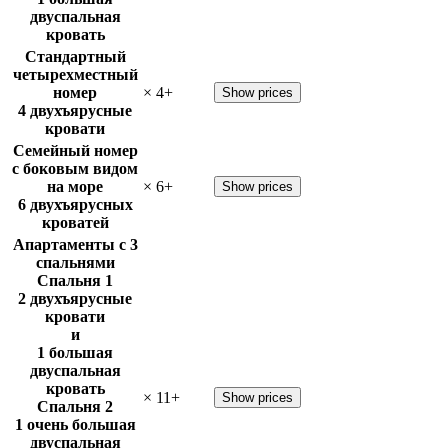
двуспальная
кровать
Стандартный
четырехместный
номер
×
4
+
Show prices
4 двухъярусные
кровати
Семейный номер
с боковым видом
на море
×
6
+
Show prices
6 двухъярусных
кроватей
Апартаменты с 3
спальнями
Спальня 1
2 двухъярусные
кровати
и
1 большая
двуспальная
кровать
×
11
+
Show prices
Спальня 2
1 очень большая
двуспальная