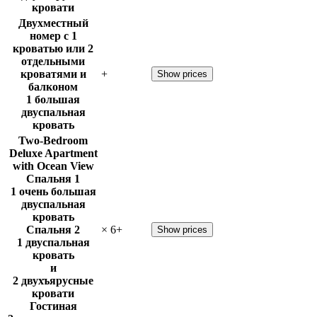
кровати
Двухместный
номер с 1
кроватью или 2
отдельными
кроватями и
+
Show prices
балконом
1 большая
двуспальная
кровать
Two-Bedroom
Deluxe Apartment
with Ocean View
Спальня 1
1 очень большая
двуспальная
кровать
Спальня 2
×
6
+
Show prices
1 двуспальная
кровать
и
2 двухъярусные
кровати
Гостиная