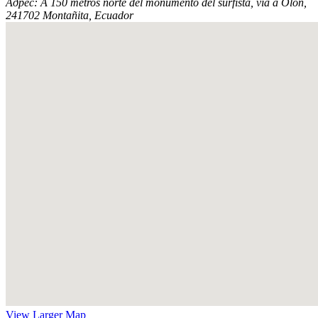
Адрес:
A 150 metros norte del monumento del surfista, via a Olón,
241702 Montañita, Ecuador
View Larger Map