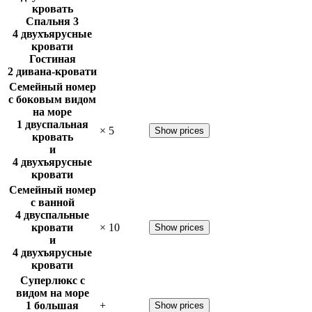
кровать
Спальня 3
4 двухъярусные
кровати
Гостиная
2 дивана-кровати
Семейный номер
с боковым видом
на море
1 двуспальная
×
5
Show prices
кровать
и
4 двухъярусные
кровати
Семейный номер
с ванной
4 двуспальные
кровати
×
10
Show prices
и
4 двухъярусные
кровати
Суперлюкс с
видом на море
1 большая
+
Show prices