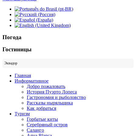
Погода
Гостиницы
Эквадор
Главная
Информативное
Добро пожаловать
История Пуэрто Лопеса
Гастрономия и рыболовство
Рассказы ныряльщика
Как добраться
Туризм
Горбатые киты
Серебряный остров
Саланго
Agua Blanca