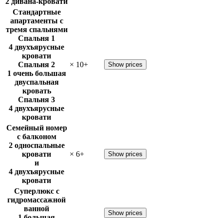
2 дивана-кровати
Стандартные
апартаменты с
тремя спальнями
Спальня 1
4 двухъярусные
кровати
Спальня 2
×
10
+
Show prices
1 очень большая
двуспальная
кровать
Спальня 3
4 двухъярусные
кровати
Семейный номер
с балконом
2 односпальные
кровати
×
6
+
Show prices
и
4 двухъярусные
кровати
Суперлюкс с
гидромассажной
ванной
Show prices
1 большая