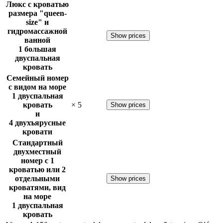
Люкс с кроватью
размера "queen-
size" и
гидромассажной
Show prices
ванной
1 большая
двуспальная
кровать
Семейный номер
с видом на море
1 двуспальная
кровать
×
5
Show prices
и
4 двухъярусные
кровати
Стандартный
двухместный
номер с 1
кроватью или 2
отдельными
Show prices
кроватями, вид
на море
1 двуспальная
кровать