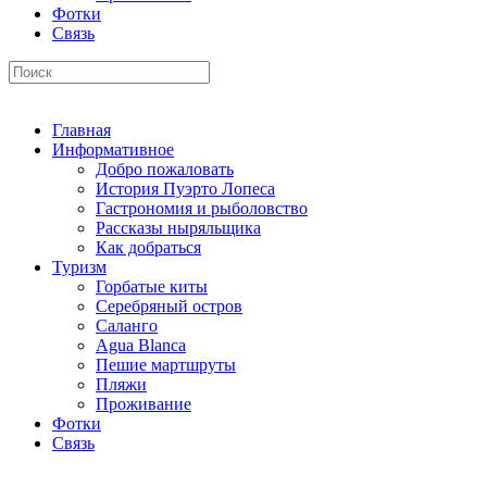
Фотки
Связь
Главная
Информативное
Добро пожаловать
История Пуэрто Лопеса
Гастрономия и рыболовство
Рассказы ныряльщика
Как добраться
Туризм
Горбатые киты
Серебряный остров
Саланго
Agua Blanca
Пешие мартшруты
Пляжи
Проживание
Фотки
Связь