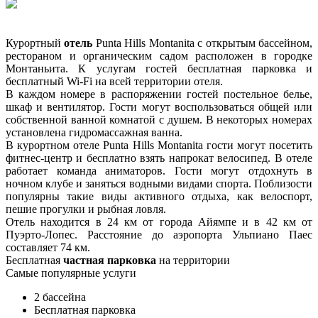
Курортный
отель
Punta Hills Montanita с открытым бассейном,
рестораном и органическим садом расположен в городке
Монтаньита. К услугам гостей бесплатная парковка и
бесплатный Wi-Fi на всей территории отеля.
В каждом номере в распоряжении гостей постельное белье,
шкаф и вентилятор. Гости могут воспользоваться общей или
собственной ванной комнатой с душем. В некоторых номерах
установлена гидромассажная ванна.
В курортном отеле Punta Hills Montanita гости могут посетить
фитнес-центр и бесплатно взять напрокат велосипед. В отеле
работает команда аниматоров. Гости могут отдохнуть в
ночном клубе и заняться водными видами спорта. Поблизости
популярны такие виды активного отдыха, как велоспорт,
пешие прогулки и рыбная ловля.
Отель находится в 24 км от города Айямпе и в 42 км от
Пуэрто-Лопес. Расстояние до аэропорта Ульпиано Паес
составляет 74 км.
Бесплатная
частная парковка
на территории
Самые популярные услуги
2 бассейна
Бесплатная парковка