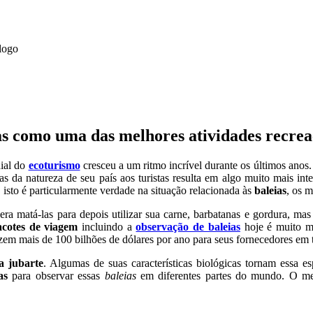
s como uma das melhores atividades recrea
ial do
ecoturismo
cresceu a um ritmo incrível durante os últimos anos
zas da natureza de seu país aos turistas resulta em algo muito mais int
E isto é particularmente verdade na situação relacionada às
baleias
, os m
era matá-las para depois utilizar sua carne, barbatanas e gordura, ma
acotes de viagem
incluindo a
observação de baleias
hoje é muito m
zem mais de 100 bilhões de dólares por ano para seus fornecedores em 
ia jubarte
. Algumas de suas características biológicas tornam essa es
as
para observar essas
baleias
em diferentes partes do mundo. O m