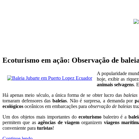
Ecoturismo em ação: Observação de baleia
A popularidade mund
hoje, exibir as rique
animais selvagens
. 
Há apenas meio século, a única forma de se obter lucro das
baleias
tornaram defensores das
baleias
. Não é surpresa, a demanda por
p
ecológicos
oceânicos em embarcações para
observação de baleias
tra
Um dos objetos mais importantes do
ecoturismo
baleeiro é a
bale
permitem que as
agências de viagem
organizem
viagens marítim
conveniente para
turistas
!
Continue lendo