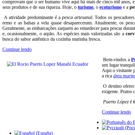
comprovam que o ser humano vive aqui há mais de cinco mil anos, e 
seus produtos e de sua riqueza. Hoje, o
turismo
, o
ecoturismo
e a
pe
A atividade predominante é a
pesca artesanal
. Todos os pescadore
remo e as balsas a vela quase desapareceram. Atualmente, os pesc
Geralmente, as embarcações zarparm ao entardecer para pescar duran
e, ocasionalmente, o arpão. As espécies mais valorizadas são a
corv
busca do sabor autêntico da cozinha marinha fresca.
Continue lendo
Bem-vindos a
P
um lugar tranqui
Aqui o visitante
a rica
área marin
O destino oferec
exigente. Pratos 
Puerto López
é
Continue lendo