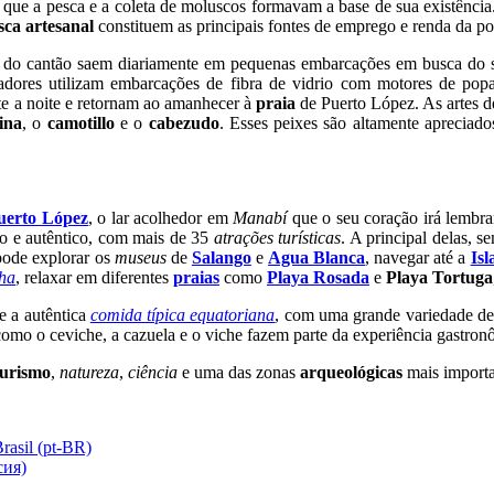
que a pesca e a coleta de moluscos formavam a base de sua existência
sca artesanal
constituem as principais fontes de emprego e renda da po
s do cantão saem diariamente em pequenas embarcações em busca do 
adores utilizam embarcações de fibra de vidrio com motores de popa
te a noite e retornam ao amanhecer à
praia
de Puerto López. As artes de
ina
, o
camotillo
e o
cabezudo
. Esses peixes são altamente apreciad
uerto López
, o lar acolhedor em
Manabí
que o seu coração irá lembr
lo e autêntico, com mais de 35
atrações turísticas
. A principal delas, 
 pode explorar os
museus
de
Salango
e
Agua Blanca
, navegar até a
Isl
ha
, relaxar em diferentes
praias
como
Playa Rosada
e
Playa Tortuga
e a autêntica
comida típica equatoriana
, com uma grande variedade d
como o ceviche, a cazuela e o viche fazem parte da experiência gastron
turismo
,
natureza
,
ciência
e uma das zonas
arqueológicas
mais import