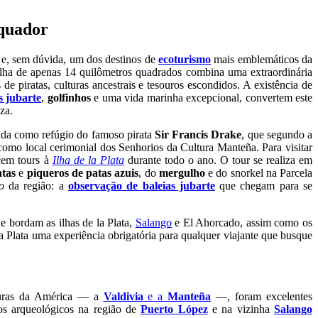
quador
e, sem dúvida, um dos destinos de
ecoturismo
mais emblemáticos da
ilha de apenas 14 quilômetros quadrados combina uma extraordinária
de piratas, culturas ancestrais e tesouros escondidos. A existência de
s jubarte
,
golfinhos
e uma vida marinha excepcional, convertem este
za.
izada como refúgio do famoso pirata
Sir Francis Drake
, que segundo a
omo local cerimonial dos Senhorios da Cultura Manteña. Para visitar
cem tours à
Ilha de la Plata
durante todo o ano. O tour se realiza em
atas
e
piqueros de patas azuis
, do
mergulho
e do snorkel na Parcela
o
da região: a
observação de baleias jubarte
que chegam para se
e bordam as ilhas de la Plata,
Salango
e El Ahorcado, assim como os
la Plata uma experiência obrigatória para qualquer viajante que busque
ulturas da América — a
Valdivia
e a
Manteña
—, foram excelentes
os arqueológicos na região de
Puerto López
e na vizinha
Salango