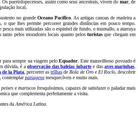
. Os puertolopecenses, assim como seus ancestrais, vivem do
mar
, de
pulação local.
sustento no grande
Oceano Pacífico
. As antigas canoas de madeira a
, o que lhes permite percorrer grandes distâncias em pouco tempo.
 pesca mais utilizadas são o espinhel de fundo, o trasmallo, a atarraya
os tanto pelos moradores locais quanto pelos
turistas
que chegam em
ar para sempre na viagem pelo
Equador
. Este maravilhoso povoado é
sem dúvida, é a
observação das baleias jubarte
e das
aves marinhas
.
a de la Plata
, percorrer as
trilhas
de
Bola de Oro
e
El Rocío
, descobrir
, contemplar
paisagens
inesquecíveis e muito mais.
e
peixes
e
mariscos
fresquíssimos, capazes de satisfazer o paladar mais
ômica que complementa perfeitamente a visita.
antes da
América Latina
.