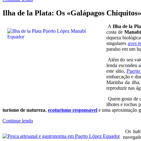
Ilha de la Plata: Os «Galápagos Chiquitos»
A
Ilha de la Pla
costa de
Manab
riqueza biológica
singulares
aves r
paraíso em um lu
Além do seu valor
lenda escondeu a
este sítio,
Puerto
embarcação e dura
Marinha da ilha
reproduzir nas ág
Quem gosta de o
ilhotes e rochas 
turismo de natureza
,
ecoturismo responsável
e uma aproximação ge
Continue lendo
Os habit
navegado