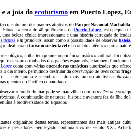
 e a joia do
ecoturismo
em Puerto López, E
ta
constitui um dos maiores atrativos do
Parque Nacional Machalilla
í
. Situada a cerca de 40 quilômetros de
Puerto López
, esta pequena 
, uma beleza cênica impressionante e uma história carregada de lendas 
esidentes
e
migratórias
, assim como a possibilidade de observar
baleia
gar ideal para o
turismo sustentável
e o contato autêntico com a nature
 ecológico, a ilha tem grande importância histórico-cultural: foi util
qui os tesouros roubados dos galeões espanhóis, e também funcionou c
 López
conta com várias
operadoras turísticas
autorizadas que ofere
 o dia inteiro, permitindo desfrutar da
observação de aves
como
frag
, e — entre junho e setembro — do mais famoso atrativo
ecoturístic
uas quentes do Pacífico equatoriano.
bservar o fundo do mar pode se maravilhar com os
recifes de coral
qu
próximas. A combinação de natureza, história e aventura faz da Ilha de 
nuína à biodiversidade do Equador.
antes originários destas terras, representantes das mais antigas c
res e pescadores. Seu legado continua vivo no século XXI. Achad