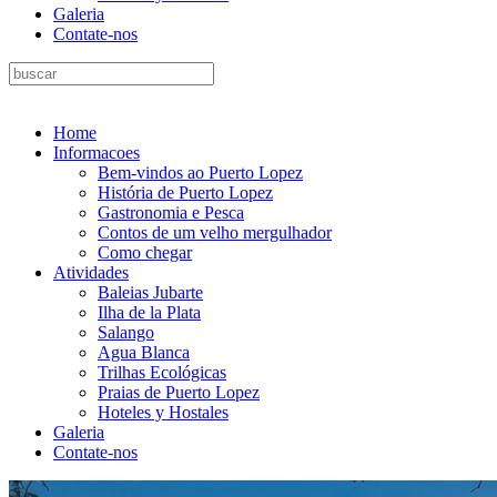
Galeria
Contate-nos
Home
Informacoes
Bem-vindos ao Puerto Lopez
História de Puerto Lopez
Gastronomia e Pesca
Contos de um velho mergulhador
Como chegar
Atividades
Baleias Jubarte
Ilha de la Plata
Salango
Agua Blanca
Trilhas Ecológicas
Praias de Puerto Lopez
Hoteles y Hostales
Galeria
Contate-nos