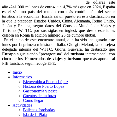
de dólares este
año -241.000 millones de euros-, un 4,7% más que en 2024, España
es el séptimo país del mundo con más contribución del sector
turístico a la economía. Escala así un puesto en esta clasificación en
la que le preceden Estados Unidos, China, Alemania, Reino Unido,
Japón y Francia, según datos del Consejo Mundial de Viajes y
Turismo (WTTC, por sus siglas en inglés), que desde este lunes
celebra en Roma la edición número 25 de cumbre global.
En el inicio de este encuentro anual, que ha sido inaugurado este
lunes por la primera ministra de Italia, Giorgia Meloni, la consejera
delegada interina del WTTC, Gloria Guevara, ha destacado que
Europa
sigue siendo "protagonista" del
turismo
internacional, con
cinco de los 10 mercados de
viajes
y
turismo
que más aportan al
PIB turístico, según recoge EFE.
Inicio
Informativo
Bienvenido a Puerto López
Historia de Puerto López
Gastronomía y pesca
Cuentos de un buzo
Como llegar
Actividades
Ballenas Jorobadas
Isla de la Plata